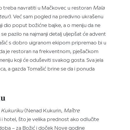
ko treba navratiti u Mačkovec u restoran
Mala
teur
). Već sam pogled na predivno ukrašenu
nji dio poput božićne bajke, a o meniju da ne
e pazilo na najmanji detalj uljepšat će advent
mašić s dobro uigranom ekipom pripremao bi u
 da je restoran na frekventnom, pješačkom
niju koji će oduševiti svakog gosta. Sva jela
ca, a gazda Tomašić brine se da i ponuda
hu
u
Kukuriku
(Nenad Kukurin,
Maître
i i hotel, što je velika prednost ako odlučite
doba – za Božić i doček Nove godine