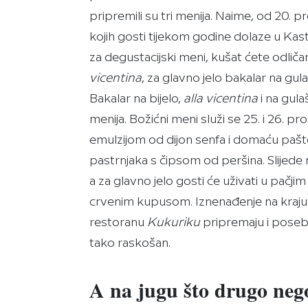
pripremili su tri menija. Naime, od 20. 
kojih gosti tijekom godine dolaze u Kasta
za degustacijski meni, kušat ćete odlič
vicentina
, za glavno jelo bakalar na gul
Bakalar na bijelo,
alla vicentina
i na gul
menija. Božićni meni služi se 25. i 26. pr
emulzijom od dijon senfa i domaću paš
pastrnjaka s čipsom od peršina. Slijede 
a za glavno jelo gosti će uživati u pačj
crvenim kupusom. Iznenađenje na kraju: 
restoranu
Kukuriku
pripremaju i poseb
tako raskošan.
A na jugu što drugo neg