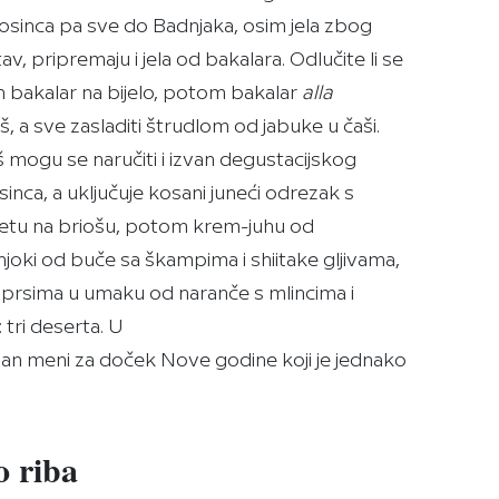
prosinca pa sve do Badnjaka, osim jela zbog
v, pripremaju i jela od bakalara. Odlučite li se
an bakalar na bijelo, potom bakalar
alla
aš, a sve zasladiti štrudlom od jabuke u čaši.
aš mogu se naručiti i izvan degustacijskog
osinca, a uključuje kosani juneći odrezak s
tetu na briošu, potom krem-juhu od
njoki od buče sa škampima i shiitake gljivama,
im prsima u umaku od naranče s mlincima i
tri deserta. U
an meni za doček Nove godine koji je jednako
o riba