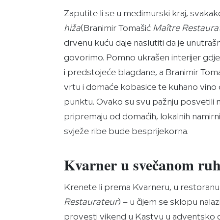
Zaputite li se u međimurski kraj, svaka
hiža
(Branimir Tomašić
Maître Restaura
drvenu kuću daje naslutiti da je unutraš
govorimo. Pomno ukrašen interijer gdje s
i predstojeće blagdane, a Branimir To
vrtu i domaće kobasice te kuhano vino
punktu. Ovako su svu pažnju posvetili me
pripremaju od domaćih, lokalnih namirni
svježe ribe bude besprijekorna.
Kvarner u svečanom ru
Krenete li prema Kvarneru, u restoran
Restaurateur
) – u čijem se sklopu nalaz
provesti vikend u Kastvu u adventsko 