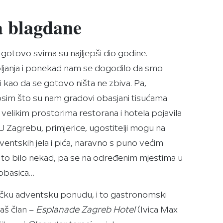
za blagdane
 gotovo svima su najljepši dio godine.
upljanja i ponekad nam se dogodilo da smo
 kao da se gotovo ništa ne zbiva. Pa,
, osim što su nam gradovi obasjani tisućama
 velikim prostorima restorana i hotela pojavila
U Zagrebu, primjerice, ugostitelji mogu na
entskih jela i pića, naravno s puno većim
to bilo nekad, pa se na određenim mjestima u
kobasica…
čku adventsku ponudu, i to gastronomski
 naš član –
Esplanade Zagreb Hotel
(Ivica Max