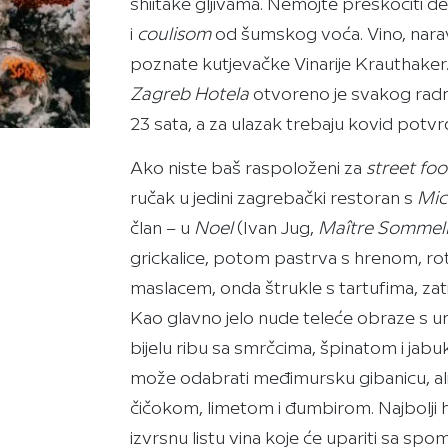
shiitake gljivama. Nemojte preskočiti d
i
coulisom
od šumskog voća. Vino, naravn
poznate kutjevačke Vinarije Krauthaker
Zagreb Hotela
otvoreno je svakog radn
23 sata, a za ulazak trebaju kovid potvr
Ako niste baš raspoloženi za
street fo
ručak u jedini zagrebački restoran s
Mic
član – u
Noel
(Ivan Jug,
Maître Sommeli
grickalice, potom pastrva s hrenom, r
maslacem, onda štrukle s tartufima, za
Kao glavno jelo nude teleće obraze s u
bijelu ribu sa smrčcima, špinatom i ja
može odabrati međimursku gibanicu, ali
čičokom, limetom i đumbirom. Najbolji 
izvrsnu listu vina koje će upariti sa sp