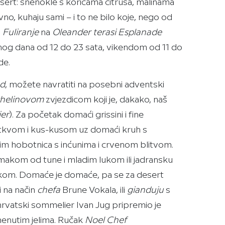
esert: šnenokle s koricama citrusa, malinama
o, kuhaju sami – i to ne bilo koje, nego od
.
Fuliranje
na
Oleander terasi Esplanade
og dana od 12 do 23 sata, vikendom od 11 do
de.
od
, možete navratiti na posebni adventski
helinovom
zvjezdicom koji je, dakako, naš
er
). Za početak domaći grissini i fine
otkvom i kus-kusom uz domaći kruh s
tim hobotnica s inćunima i crvenom blitvom.
makom od tune i mladim lukom ili jadransku
bukom. Domaće je domaće, pa se za desert
 na način
chefa
Brune Vokala, ili
gianduju
s
hrvatski sommelier Ivan Jug pripremio je
omenutim jelima. Ručak
Noel Chef