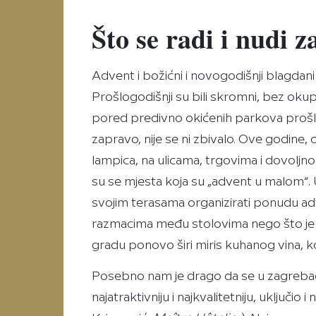
Što se radi i nudi 
Advent i božićni i novogodišnji blagdani
Prošlogodišnji su bili skromni, bez ok
pored predivno okićenih parkova prošli
zapravo, nije se ni zbivalo. Ove godine
lampica, na ulicama, trgovima i dovoljno
su se mjesta koja su „advent u malom“. 
svojim terasama organizirati ponudu adv
razmacima među stolovima nego što je 
gradu ponovo širi miris kuhanog vina, 
Posebno nam je drago da se u zagreba
najatraktivniju i najkvalitetniju, uključio i