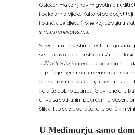
Osječanima te njihovim gostima nuditi št
i bakalar na bijelo. Kako bi se posjetitel
i punč, a za djecu (i one koji uživaju u 
s
marshmallowsima
.
Slavoncima, turistima i ostalim gostim
se zapravo nalazi u sklopu Vinarije Josić
u
Zimskoj luci
priredili su posebni blag
započinje pečenom crvenom paprikom s
krumpirovih hrskavaca, a potom slijedi
koja će dobro zagrijati. Glavno jelo je b
gljiva sa sotiranim povrćem, a desert 
šljiva. I to sve popraćeno je odličnim vini
U Međimurju samo dom