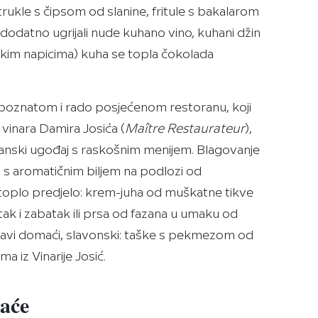
rukle s čipsom od slanine, fritule s bakalarom
ji dodatno ugrijali nude kuhano vino, kuhani džin
slatkim napicima) kuha se topla čokolada
a poznatom i rado posjećenom restoranu, koji
 vinara Damira Josića (
Maître Restaurateur
),
danski ugođaj s raskošnim menijem. Blagovanje
 aromatičnim biljem na podlozi od
 toplo predjelo: krem-juha od muškatne tikve
atak i zabatak ili prsa od fazana u umaku od
pravi domaći, slavonski: taške s pekmezom od
ma iz Vinarije Josić.
aće