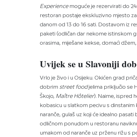
Experience
moguće je rezervirati do 24
restoran postaje ekskluzivno mjesto za 
danom od 13 do 16 sati. Dostavom iz r
paketi (odličan dar nekome istinskom g
orasima, miješane kekse, domaći džem
Uvijek se u Slavoniji dob
Vrlo je živo i u Osijeku. Okićen grad prič
dobrim
street food
jelima priključio se
Škojo,
Maître Hôtelier
). Naime, ispred h
kobasicu u slatkom pecivu s dinstanim
naranče, gulaš uz koji će idealno pasati 
odličnom ponudom u restoranu naviknu
umakom od naranče uz prženu rižu s por