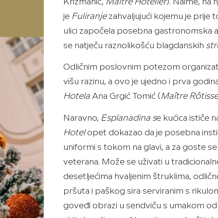
Krizmanić,
Maître Hôtelier
). Naime, na 
je
Fuliranje
zahvaljujući kojemu je prije
ulici započela posebna gastronomska a
se natječu raznolikošću blagdanskih
str
Odličnim poslovnim potezom organiza
višu razinu, a ovo je ujedno i prva godin
Hotela
Ana Grgić Tomić (
Maître Rôtiss
Naravno,
Esplanadina s
e kućica ističe 
Hotel
opet dokazao da je posebna instit
uniformi s tokom na glavi, a za goste s
veterana. Može se uživati u tradicionaln
desetljećima hvaljenim štruklima, odli
pršuta i paškog sira serviranim s rikulo
goveđi obrazi u sendviču s umakom od 