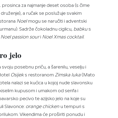
. prosinca za najmanje deset osoba (s čime
druženje), a ručak se poslužuje svakim
estorana
Noel
mogu se naručiti i adventski
urmanu). Sadrže čokoladnu ciglicu,
babku
s
,
Noel passion sour
i
Noel Xmas cocktail
.
ro jelo
a svoju posebnu priču, a šarenilu, veselju i
 Hotel
Osijek
s restoranom
Zimska luka
(Mato
otela nalazi se kućica u kojoj nude slavonsku
 kiselim kupusom i umakom od senfa i
bavarsko pecivo te azijsko jelo na koje su
li Slavonce:
orange chicken
u tempuri s
ilukom. Vikendima će proširiti ponudu i