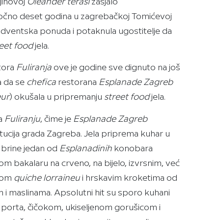
njihovoj
Oleander terasi
zasjalo
 točno deset godina u zagrebačkoj Tomićevoj
dventska ponuda i potaknula ugostitelje da
eet food
jela.
tora
Fuliranja
ove je godine sve dignuto na još
a da se
chefica
restorana
Esplanade Zagreb
eur
) okušala u pripremanju
street food
jela.
na
Fuliranju
, čime je
Esplanade Zagreb
ucija grada Zagreba. Jela priprema kuhar u
e brine jedan od
Esplanadinih
konobara
om bakalaru na crveno, na bijelo, izvrsnim, već
čnom
quiche lorraineu
i hrskavim kroketima od
m i maslinama. Apsolutni hit su sporo kuhani
porta, čičokom, ukiseljenom gorušicom i