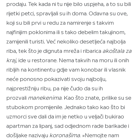
prodaju. Tek kada ni tu nije bilo uspjeha, a to su bili
rijetki petci, spravljali su ih doma. Odavna su ove,
koji su bili prvi u redu za namirenje s takvim
najfinijim poklonima ili s tako debelim takujinom,
zamijenili turisti
.
Već nekoliko desetljeća najbolja
riba, tek što je dignuta mreža i ribarica
akoštala za
kraj
, ide u restorane. Nema takvih na moru ili onih
ribljih na kontinentu gdje vam konobar ili vlasnik
neće ponosno pokazivati svoju najbolju,
najprestižniju ribu, pa nije čudo da su ih
prozvali
manekenima
. Kao što znate, prilike su se
stubokom promijenile. Jednako tako kao što bi
uzmorci sve dali da im je netko u veljači bukirao
apartman za lipanj, sad odjednom rade barikade i
došljake nazivaju
koronašima
. »Nemojte nam