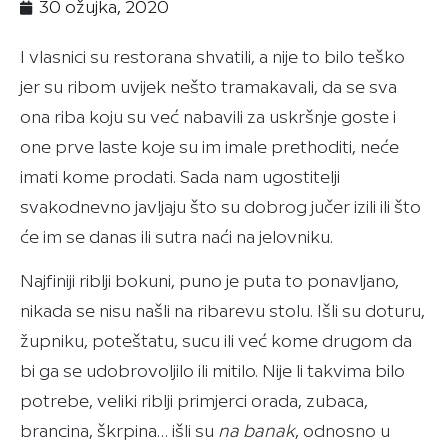
30 ožujka, 2020
I vlasnici su restorana shvatili, a nije to bilo teško
jer su ribom uvijek nešto tramakavali, da se sva
ona riba koju su već nabavili za uskršnje goste i
one prve laste koje su im imale prethoditi, neće
imati kome prodati. Sada nam ugostitelji
svakodnevno javljaju što su dobrog jučer izili ili što
će im se danas ili sutra naći na jelovniku.
Najfiniji riblji bokuni, puno je puta to ponavljano,
nikada se nisu našli na ribarevu stolu. Išli su doturu,
župniku, poteštatu, sucu ili već kome drugom da
bi ga se udobrovoljilo ili mitilo. Nije li takvima bilo
potrebe, veliki riblji primjerci orada, zubaca,
brancina, škrpina… išli su
na banak
, odnosno u