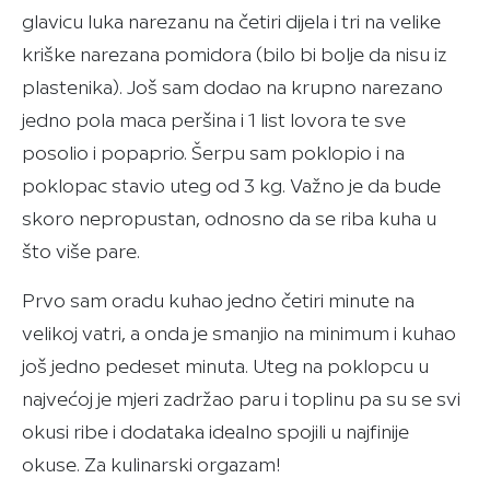
glavicu luka narezanu na četiri dijela i tri na velike
kriške narezana pomidora (bilo bi bolje da nisu iz
plastenika). Još sam dodao na krupno narezano
jedno pola maca peršina i 1 list lovora te sve
posolio i popaprio. Šerpu sam poklopio i na
poklopac stavio uteg od 3 kg. Važno je da bude
skoro nepropustan, odnosno da se riba kuha u
što više pare.
Prvo sam oradu kuhao jedno četiri minute na
velikoj vatri, a onda je smanjio na minimum i kuhao
još jedno pedeset minuta. Uteg na poklopcu u
najvećoj je mjeri zadržao paru i toplinu pa su se svi
okusi ribe i dodataka idealno spojili u najfinije
okuse. Za kulinarski orgazam!