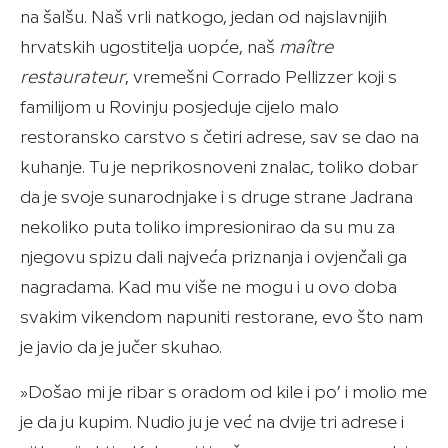
na šalšu. Naš vrli natkogo, jedan od najslavnijih
hrvatskih ugostitelja uopće, naš
maître
restaurateur
, vremešni Corrado Pellizzer koji s
familijom u Rovinju posjeduje cijelo malo
restoransko carstvo s četiri adrese, sav se dao na
kuhanje. Tu je neprikosnoveni znalac, toliko dobar
da je svoje sunarodnjake i s druge strane Jadrana
nekoliko puta toliko impresionirao da su mu za
njegovu spizu dali najveća priznanja i ovjenčali ga
nagradama. Kad mu više ne mogu i u ovo doba
svakim vikendom napuniti restorane, evo što nam
je javio da je jučer skuhao.
»Došao mi je ribar s oradom od kile i po’ i molio me
je da ju kupim. Nudio ju je već na dvije tri adrese i