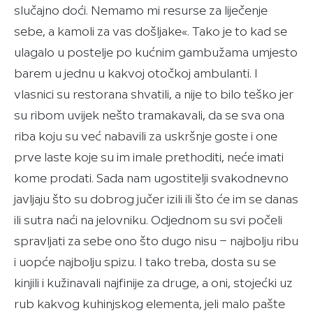
slučajno doći. Nemamo mi resurse za liječenje
sebe, a kamoli za vas došljake«. Tako je to kad se
ulagalo u postelje po kućnim gambužama umjesto
barem u jednu u kakvoj otočkoj ambulanti. I
vlasnici su restorana shvatili, a nije to bilo teško jer
su ribom uvijek nešto tramakavali, da se sva ona
riba koju su već nabavili za uskršnje goste i one
prve laste koje su im imale prethoditi, neće imati
kome prodati. Sada nam ugostitelji svakodnevno
javljaju što su dobrog jučer izili ili što će im se danas
ili sutra naći na jelovniku. Odjednom su svi počeli
spravljati za sebe ono što dugo nisu − najbolju ribu
i uopće najbolju spizu. I tako treba, dosta su se
kinjili i kužinavali najfinije za druge, a oni, stojećki uz
rub kakvog kuhinjskog elementa, jeli malo pašte