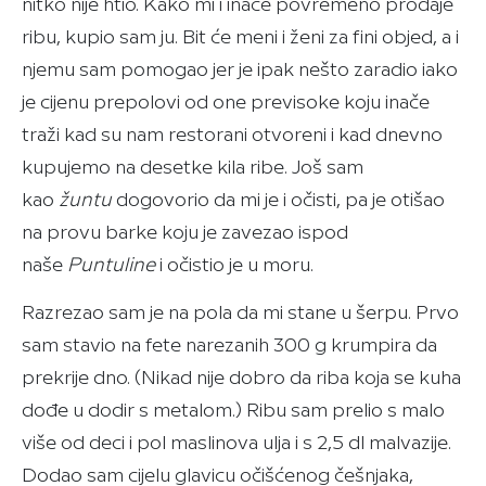
nitko nije htio. Kako mi i inače povremeno prodaje
ribu, kupio sam ju. Bit će meni i ženi za fini objed, a i
njemu sam pomogao jer je ipak nešto zaradio iako
je cijenu prepolovi od one previsoke koju inače
traži kad su nam restorani otvoreni i kad dnevno
kupujemo na desetke kila ribe. Još sam
kao
žuntu
dogovorio da mi je i očisti, pa je otišao
na provu barke koju je zavezao ispod
naše
Puntuline
i očistio je u moru.
Razrezao sam je na pola da mi stane u šerpu. Prvo
sam stavio na fete narezanih 300 g krumpira da
prekrije dno. (Nikad nije dobro da riba koja se kuha
dođe u dodir s metalom.) Ribu sam prelio s malo
više od deci i pol maslinova ulja i s 2,5 dl malvazije.
Dodao sam cijelu glavicu očišćenog češnjaka,