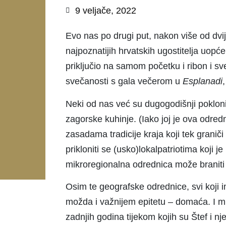
9 veljače, 2022
Evo nas po drugi put, nakon više od dvi
najpoznatijih hrvatskih ugostitelja uo
priključio na samom početku i ribon i sv
svečanosti s gala večerom u
Esplanadi
Neki od nas već su dugogodišnji poklon
zagorske kuhinje. (Iako joj je ova odred
zasadama tradicije kraja koji tek granič
prikloniti se (usko)lokalpatriotima koji
mikroregionalna odrednica može braniti
Osim te geografske odrednice, svi koji 
možda i važnijem epitetu – domaća. I mi
zadnjih godina tijekom kojih su Štef i n