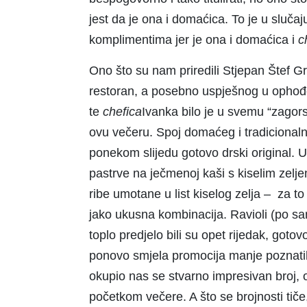
jest da je ona i domaćica. To je u sluč
komplimentima jer je ona i domaćica i
c
Ono što su nam priredili Stjepan Štef Gr
restoran, a posebno uspješnog u ophođe
te
chefic
a
Ivanka bilo je u svemu “zagor
ovu večeru. Spoj domaćeg i tradicional
ponekom slijedu gotovo drski original. Up
pastrve na ječmenoj kaši s kiselim zelj
ribe umotane u list kiselog zelja – za t
jako ukusna kombinacija. Ravioli (po s
toplo predjelo bili su opet rijedak, gotov
ponovo smjela promocija manje poznatih
okupio nas se stvarno impresivan broj, 
početkom večere. A što se brojnosti ti