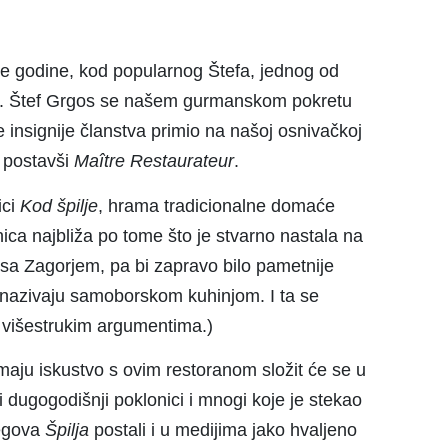
je godine, kod popularnog Štefa, jednog od
pće. Štef Grgos se našem gurmanskom pokretu
e insignije članstva primio na našoj osnivačkoj
, postavši
Maître Restaurateur
.
ici
Kod
š
pilje
, hrama tradicionalne domaće
nica najbliža po tome što je stvarno nastala na
i sa Zagorjem, pa bi zapravo bilo pametnije
 je nazivaju samoborskom kuhinjom. I ta se
 višestrukim argumentima.)
imaju iskustvo s ovim restoranom složit će se u
 dugogodišnji poklonici i mnogi koje je stekao
jegova
Špilja
postali i u medijima jako hvaljeno