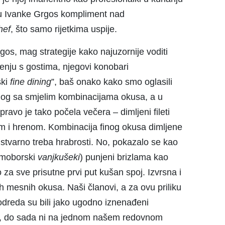
aju Ivanke Grgos kompliment nad
hef
, što samo rijetkima uspije.
gos, mag strategije kako najuzornije voditi
nju s gostima, njegovi konobari
ski
fine dining
”, baš onako kako smo oglasili
nog sa smjelim kombinacijama okusa, a u
ravo je tako počela večera – dimljeni fileti
em i hrenom. Kombinacija finog okusa dimljene
o stvarno treba hrabrosti. No, pokazalo se kao
amoborski
vanjkušeki
) punjeni brizlama kao
o za sve prisutne prvi put kušan spoj. Izvrsna i
 mesnih okusa. Naši članovi, a za ovu priliku
odreda su bili jako ugodno iznenađeni
če, do sada ni na jednom našem redovnom