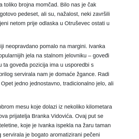
a toliko brojna momčad. Bilo nas je čak
 gotovo pedeset, ali su, nažalost, neki završili
iljeni netom prije odlaska u Otruševec ostati u
ociji neopravdano pomalo na margini. Ivanka
pularnijih jela na stalnom jelovniku – goveđi
 ta goveđa pozicija ima u usporedbi s
prilog servirala nam je domaće žgance. Radi
 Opet jedno jednostavno, tradicionalno jelo, ali
obrom mesu koje dolazi iz nekoliko kilometara
ova prijatelja Branka Vidovića. Ovaj put se
teletine, koje je Ivanka ispekla na žaru taman
g servirala je bogato aromatizirani pečeni