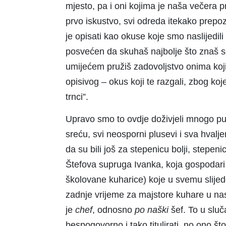
mjesto, pa i oni kojima je naša večera p
prvo iskustvo, svi odreda itekako prepo
je opisati kao okuse koje smo naslijedil
posvećen da skuhaš najbolje što znaš 
umijećem pružiš zadovoljstvo onima koji 
opisivog – okus koji te razgali, zbog ko
trnci”.
Upravo smo to ovdje doživjeli mnogo put
sreću, svi neosporni plusevi i sva hvalj
da su bili još za stepenicu bolji, stepen
Štefova supruga Ivanka, koja gospodari k
školovane kuharice) koje u svemu slijed
zadnje vrijeme za majstore kuhare u nas u
je
chef
, odnosno
po naški
šef. To u slu
bespogovorno i tako titulirati, no ono št