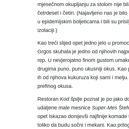
mjesečnom okupljanju za stolom nije bil
četrdeset i četiri. (Najavljeno nas je bilo
u epidemijskim boljeticama i bili su pris
izolaciji.)
Kao treći slijed opet jedno jelo u prom
Grgos skuhala je jedno od njihovih najpo
rep. U nevjerojatno finom gustom umaku
drugima puno, puno ukusniji okus. Kao 
ih od njihova kukuruza koji sami i melju.
prefinog okusa.
Restoran
Kod
š
pilje
poznat je po jako d
udaljene male mesnice
Super
-M
es
Štef
opet iskazao donijevši najfinije komade 
toliko da budu sočni i mekani. Kao prilo