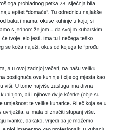
rošloga prohladnog petka 28. siječnja bila
znaju epitet “domaće”. Tu odrednicu najlakše
i od baka i mama, okuse kuhinje u kojoj si
samo s jednom željom – da svojim kuharskim
će tvoje jelo jesti. Ima tu i nečega teško
jeg se koža naježi, okus od kojega te “prođu
a, a u ovoj zadnjoj večeri, na našu veliku
ena postignuća ove kuhinje i cijelog mjesta kao
icu viši. U tome najviše zasluga ima divna
uhinjom, ali i njihove dvije kćerke (obje su
e umješnost te velike kuharice. Riječ koja se u
vriježila, a imala bi značiti stupanj više,
čaju Ivanke, dakako, vrijedi pa je možemo
o je njoj imanentno kao profesionalki u kuhanju