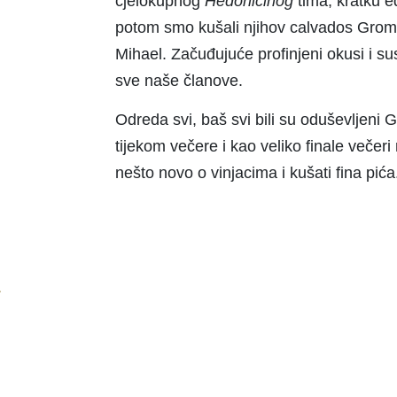
cjelokupnog
Hedonicinog
tima, kratku e
potom smo kušali njihov calvados Gromov
Mihael. Začuđujuće profinjeni okusi i su
sve naše članove.
Odreda svi, baš svi bili su oduševljen
tijekom večere i kao veliko finale večeri
nešto novo o vinjacima i kušati fina pića
4