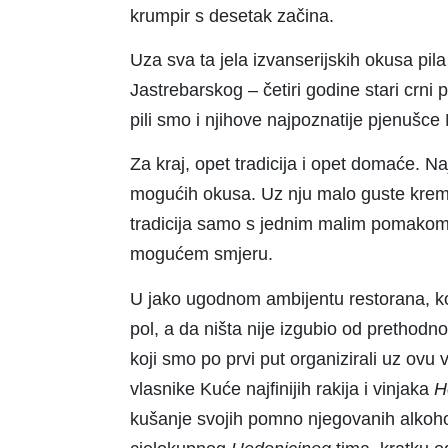
krumpir s desetak začina.
Uza sva ta jela izvanserijskih okusa pila
Jastrebarskog – četiri godine stari crni 
pili smo i njihove najpoznatije pjenušce
Za kraj, opet tradicija i opet domaće. Naj
mogućih okusa. Uz nju malo guste kreme
tradicija samo s jednim malim pomakom 
mogućem smjeru.
U jako ugodnom ambijentu restorana, koji
pol, a da ništa nije izgubio od prethodno
koji smo po prvi put organizirali uz ovu
vlasnike Kuće najfinijih rakija i vinjaka
H
kušanje svojih pomno njegovanih alkohol