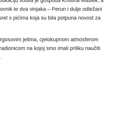
dukaciju vodila je gospođa Kristina Maslek, a
nik te dva vinjaka – Perun i dulje odležani
sret s pićima koja su bila potpuna novost za
i Grgosovim jelima, cjelokupnom atmosferom
 radionicom na kojoj smo imali priliku naučiti
.