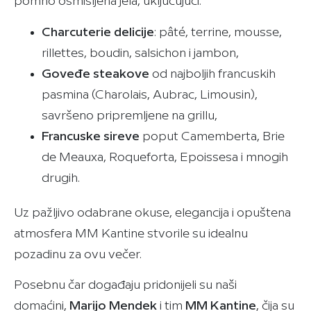
pomno osmišljena jela, uključujući:
Charcuterie delicije
: pâté, terrine, mousse,
rillettes, boudin, salsichon i jambon,
Goveđe steakove
od najboljih francuskih
pasmina (Charolais, Aubrac, Limousin),
savršeno pripremljene na grillu,
Francuske sireve
poput Camemberta, Brie
de Meauxa, Roqueforta, Epoissesa i mnogih
drugih.
Uz pažljivo odabrane okuse, elegancija i opuštena
atmosfera MM Kantine stvorile su idealnu
pozadinu za ovu večer.
Posebnu čar događaju pridonijeli su naši
domaćini,
Mari
j
o Mendek
i tim
MM Kantine
, čija su