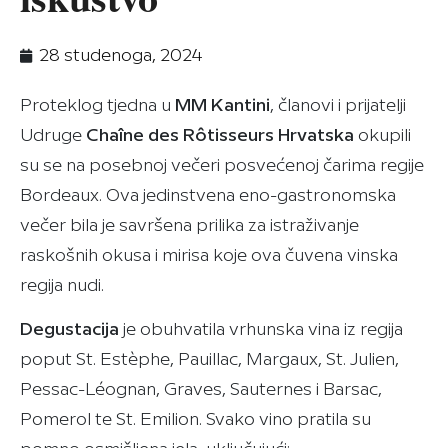
28 studenoga, 2024
Proteklog tjedna u
MM Kantini
, članovi i prijatelji
Udruge
Chaîne des Rôtisseurs Hrvatska
okupili
su se na posebnoj večeri posvećenoj čarima regije
Bordeaux. Ova jedinstvena eno-gastronomska
večer bila je savršena prilika za istraživanje
raskošnih okusa i mirisa koje ova čuvena vinska
regija nudi.
Degustacija
je obuhvatila vrhunska vina iz regija
poput St. Estèphe, Pauillac, Margaux, St. Julien,
Pessac-Léognan, Graves, Sauternes i Barsac,
Pomerol te St. Emilion. Svako vino pratila su