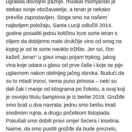
ugrabila dovoljno pažnje, muškat momjanski je
stekao svoje obožavatelje, a teran je nekako
previše zapostavljen. Stoga smo na našem
najboljem položaju, Santa Luciji odlučili 2014.
godine posaditi jednu količinu loze sorte teran s
ciljem da dobijemo malo drukčije vino od onog na
kojeg je od te sorte naviklo tržište. Jer svi, čim
kažeš „teran“ u glavi imaju pojam trpkog, jakog
vina koje udara u glavu od prve čaše i koje se pije
uglavnom nakon obilnijeg jačeg obroka. Budući da
su to mladi trsovi, nema puno prinosa – neki su
dali čak i manje od kilograma po čokotu, a ovaj koji
je osvojio titulu šampiona je iz berbe 2018. Grožđe
smo brali u dva navrata: jednu smo berbu imali
sredinom rujna, a drugu početkom listopada.
Pokušali smo dobiti pravi omjer šećera i kiselina.
Naime, da smo pustili grožđe da bude prezrelo,