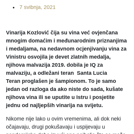
7 svibnja, 2021
Vinarija Kozlović čija su vina već ovjenčana
mnogim domaćim i međunarodnim priznanjima
i medaljama, na nedavnom ocjenjivanju vina za
Vinistru osvojila je devet zlatnih medalja,
njihova malvazija 2019. dobila je IQ za
malvaziju, a odležani teran
Santa Lucia
Teran
proglašen je šampionom. To je samo
jedan od razloga da ako niste do sada, kušate
njihova vina ili se uputite u Istru i posjetite
jednu od najljepših vinarija na svijetu.
Nikome nije lako u ovim vremenima, ali dok neki
očajavaju, drugi pokušavaju i uspijevaju u