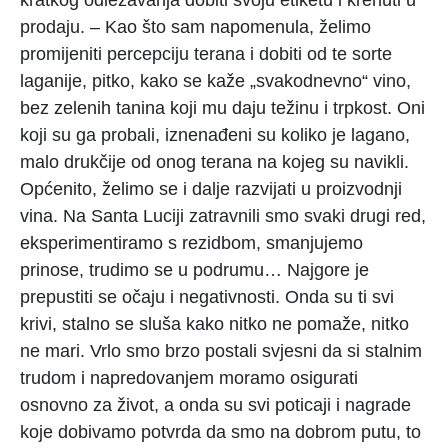
kratkog odležavanja dobiti svoju etiketu i krenuti u
prodaju. – Kao što sam napomenula, želimo
promijeniti percepciju terana i dobiti od te sorte
laganije, pitko, kako se kaže „svakodnevno“ vino,
bez zelenih tanina koji mu daju težinu i trpkost. Oni
koji su ga probali, iznenađeni su koliko je lagano,
malo drukčije od onog terana na kojeg su navikli.
Općenito, želimo se i dalje razvijati u proizvodnji
vina. Na Santa Luciji zatravnili smo svaki drugi red,
eksperimentiramo s rezidbom, smanjujemo
prinose, trudimo se u podrumu… Najgore je
prepustiti se očaju i negativnosti. Onda su ti svi
krivi, stalno se sluša kako nitko ne pomaže, nitko
ne mari. Vrlo smo brzo postali svjesni da si stalnim
trudom i napredovanjem moramo osigurati
osnovno za život, a onda su svi poticaji i nagrade
koje dobivamo potvrda da smo na dobrom putu, to