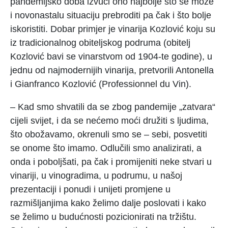
pandemijsko doba izvući ono najbolje što se može
i novonastalu situaciju prebroditi pa čak i što bolje
iskoristiti. Dobar primjer je vinarija Kozlović koju su
iz tradicionalnog obiteljskog podruma (obitelj
Kozlović bavi se vinarstvom od 1904-te godine), u
jednu od najmodernijih vinarija, pretvorili Antonella
i Gianfranco Kozlović (Professionnel du Vin).
– Kad smo shvatili da se zbog pandemije „zatvara“
cijeli svijet, i da se nećemo moći družiti s ljudima,
što obožavamo, okrenuli smo se – sebi, posvetiti
se onome što imamo. Odlučili smo analizirati, a
onda i poboljšati, pa čak i promijeniti neke stvari u
vinariji, u vinogradima, u podrumu, u našoj
prezentaciji i ponudi i unijeti promjene u
razmišljanjima kako želimo dalje poslovati i kako
se želimo u budućnosti pozicionirati na tržištu.