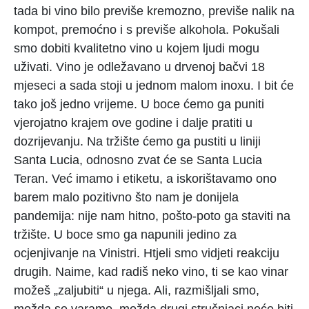
tada bi vino bilo previše kremozno, previše nalik na
kompot, premoćno i s previše alkohola. Pokušali
smo dobiti kvalitetno vino u kojem ljudi mogu
uživati. Vino je odležavano u drvenoj bačvi 18
mjeseci a sada stoji u jednom malom inoxu. I bit će
tako još jedno vrijeme. U boce ćemo ga puniti
vjerojatno krajem ove godine i dalje pratiti u
dozrijevanju. Na tržište ćemo ga pustiti u liniji
Santa Lucia, odnosno zvat će se Santa Lucia
Teran. Već imamo i etiketu, a iskorištavamo ono
barem malo pozitivno što nam je donijela
pandemija: nije nam hitno, pošto-poto ga staviti na
tržište. U boce smo ga napunili jedino za
ocjenjivanje na Vinistri. Htjeli smo vidjeti reakciju
drugih. Naime, kad radiš neko vino, ti se kao vinar
možeš „zaljubiti“ u njega. Ali, razmišljali smo,