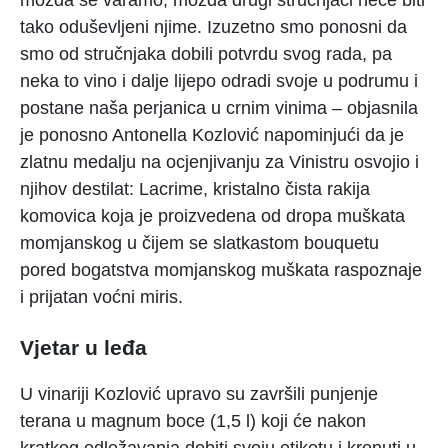
možda se varamo, možda drugi stručnjaci neće biti
tako oduševljeni njime. Izuzetno smo ponosni da
smo od stručnjaka dobili potvrdu svog rada, pa
neka to vino i dalje lijepo odradi svoje u podrumu i
postane naša perjanica u crnim vinima – objasnila
je ponosno Antonella Kozlović napominjući da je
zlatnu medalju na ocjenjivanju za Vinistru osvojio i
njihov destilat: Lacrime, kristalno čista rakija
komovica koja je proizvedena od dropa muškata
momjanskog u čijem se slatkastom bouquetu
pored bogatstva momjanskog muškata raspoznaje
i prijatan voćni miris.
Vjetar u leđa
U vinariji Kozlović upravo su završili punjenje
terana u magnum boce (1,5 l) koji će nakon