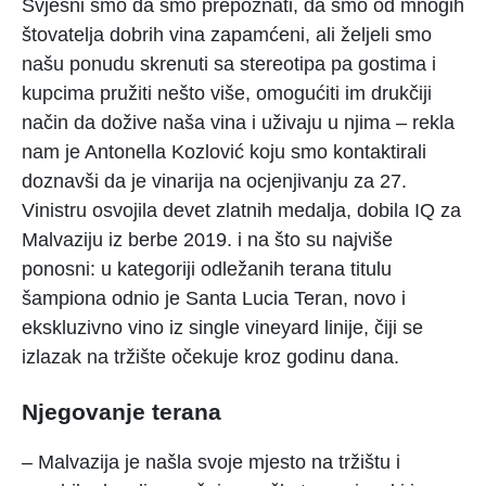
Svjesni smo da smo prepoznati, da smo od mnogih
štovatelja dobrih vina zapamćeni, ali željeli smo
našu ponudu skrenuti sa stereotipa pa gostima i
kupcima pružiti nešto više, omogućiti im drukčiji
način da dožive naša vina i uživaju u njima – rekla
nam je Antonella Kozlović koju smo kontaktirali
doznavši da je vinarija na ocjenjivanju za 27.
Vinistru osvojila devet zlatnih medalja, dobila IQ za
Malvaziju iz berbe 2019. i na što su najviše
ponosni: u kategoriji odležanih terana titulu
šampiona odnio je Santa Lucia Teran, novo i
ekskluzivno vino iz single vineyard linije, čiji se
izlazak na tržište očekuje kroz godinu dana.
Njegovanje terana
– Malvazija je našla svoje mjesto na tržištu i