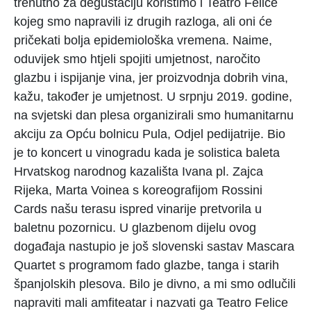
trenutno za degustaciju koristimo i Teatro Felice
kojeg smo napravili iz drugih razloga, ali oni će
pričekati bolja epidemiološka vremena. Naime,
oduvijek smo htjeli spojiti umjetnost, naročito
glazbu i ispijanje vina, jer proizvodnja dobrih vina,
kažu, također je umjetnost. U srpnju 2019. godine,
na svjetski dan plesa organizirali smo humanitarnu
akciju za Opću bolnicu Pula, Odjel pedijatrije. Bio
je to koncert u vinogradu kada je solistica baleta
Hrvatskog narodnog kazališta Ivana pl. Zajca
Rijeka, Marta Voinea s koreografijom Rossini
Cards našu terasu ispred vinarije pretvorila u
baletnu pozornicu. U glazbenom dijelu ovog
događaja nastupio je još slovenski sastav Mascara
Quartet s programom fado glazbe, tanga i starih
španjolskih plesova. Bilo je divno, a mi smo odlučili
napraviti mali amfiteatar i nazvati ga Teatro Felice