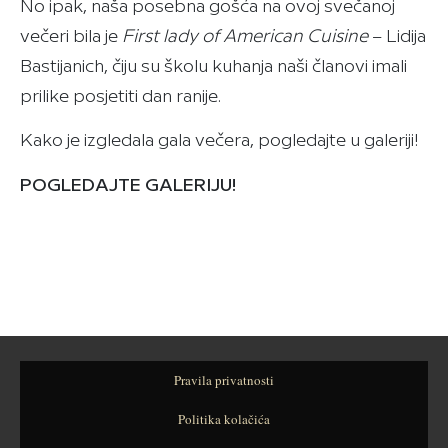
No ipak, naša posebna gošća na ovoj svečanoj
večeri bila je
First lady of American Cuisine
– Lidija
Bastijanich, čiju su školu kuhanja naši članovi imali
prilike posjetiti dan ranije.
Kako je izgledala gala večera, pogledajte u galeriji!
POGLEDAJTE GALERIJU!
Pravila privatnosti
Politika kolačića