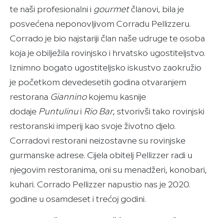
te naši profesionalni i
g
o
urmet
članovi, bila je
posvećena neponovljivom Corradu Pellizzeru.
Corrado je bio najstariji član naše udruge te osoba
koja je obilježila rovinjsko i hrvatsko ugostiteljstvo.
Iznimno bogato ugostiteljsko iskustvo zaokružio
je početkom devedesetih godina otvaranjem
restorana
Giannino
kojemu kasnije
dodaje
Puntulinu
i
Rio Bar
, stvorivši tako rovinjski
restoranski imperij kao svoje životno djelo.
Corradovi restorani neizostavne su rovinjske
gurmanske adrese. Cijela obitelj Pellizzer radi u
njegovim restoranima, oni su menadžeri, konobari,
kuhari. Corrado Pellizzer napustio nas je 2020.
godine u osamdeset i trećoj godini.