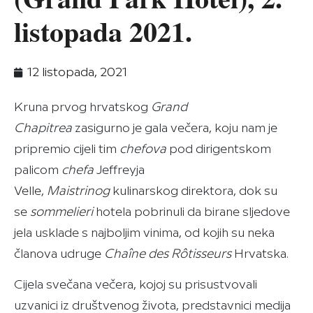
listopada 2021.
12 listopada, 2021
Kruna prvog hrvatskog
Grand
Chapitrea
zasigurno je gala večera, koju nam je
pripremio cijeli tim
chefova
pod dirigentskom
palicom
chefa
Jeffreyja
Velle,
Maistrin
og
kulinarskog direktora, dok su
se
sommelieri
hotela pobrinuli da birane sljedove
jela usklade s najboljim vinima, od kojih su neka
članova udruge
Chaîne des Rôtisseurs
Hrvatska.
Cijela svečana večera, kojoj su prisustvovali
uzvanici iz društvenog života, predstavnici medija