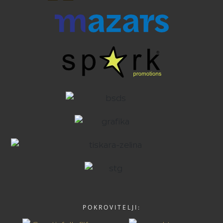
POKROVITELJI: