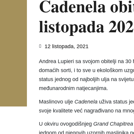
Cadenela obit
listopada 202
12 listopada, 2021
Andrea Lupieri sa svojom obitelji na 30
domaćih sorti, i to sve u ekološkom uzg
status jednog od najboljih ulja na svije
međunarodnim natjecanjima.
Maslinovo ulje
Cadenela
uživa status je
svoje kvalitete već nagrađivano na mn
U okviru ovogodišnjeg
Grand Chapitre
jednom od njegovih uzornih maslinika p