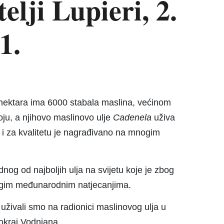
elji Lupieri, 2.
1.
 hektara ima 6000 stabala maslina, većinom
oju, a njihovo maslinovo ulje
Cadenela
uživa
tu i za kvalitetu je nagrađivano na mnogim
dnog od najboljih ulja na svijetu koje je zbog
ogim međunarodnim natjecanjima.
a
uživali smo na radionici maslinovog ulja u
okraj Vodnjana.