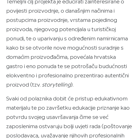
Temeljni cilj projekta je educirati zainteresirane o
povijesti proizvodnje, o današnjim načinima i
postupcima proizvodnje, vrstama pojedinog
proizvoda, njegovog potencijala u turističkoj
ponudi, te o uparivanju s određenim namirnicama
kako bi se otvorile nove mogućnosti suradnje s
domaćim proizvođačima, povećala hrvatska
gastro i eno ponuda te se potrošaču budućnosti
elokventno i profesionalno prezentirao autentični
proizvod (tzv.
storytelling
).
Svaki od polaznika dobit će pristup edukativnom
materijalu te po završetku edukacije priznanje kao
potvrdu svojeg usavršavanja čime se već
zaposlenima ostvaruju bolji uvjeti rada (poštovanje
poslodavaca, uvažavanje njihovih profesionalnih