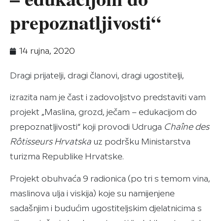
prepoznatljivosti“
14 rujna, 2020
Dragi prijatelji, dragi članovi, dragi ugostitelji,
izrazita nam je čast i zadovoljstvo predstaviti vam
projekt „Maslina, grozd, ječam – edukacijom do
prepoznatljivosti“ koji provodi Udruga
Chaîne des
Rôtisseurs Hrvatska
uz podršku Ministarstva
turizma Republike Hrvatske.
Projekt obuhvaća 9 radionica (po tri s temom vina,
maslinova ulja i viskija) koje su namijenjene
sadašnjim i budućim ugostiteljskim djelatnicima s