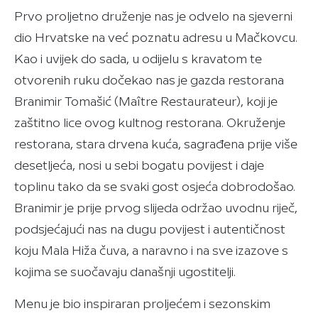
Prvo proljetno druženje nas je odvelo na sjeverni
dio Hrvatske na već poznatu adresu u Mačkovcu.
Kao i uvijek do sada, u odijelu s kravatom te
otvorenih ruku dočekao nas je gazda restorana
Branimir Tomašić (Maître Restaurateur), koji je
zaštitno lice ovog kultnog restorana. Okruženje
restorana, stara drvena kuća, sagrađena prije više
desetljeća, nosi u sebi bogatu povijest i daje
toplinu tako da se svaki gost osjeća dobrodošao.
Branimir je prije prvog slijeda održao uvodnu riječ,
podsjećajući nas na dugu povijest i autentičnost
koju Mala Hiža čuva, a naravno i na sve izazove s
kojima se suočavaju današnji ugostitelji.
Menu je bio inspiraran proljećem i sezonskim