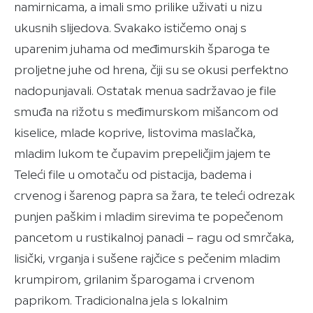
namirnicama, a imali smo prilike uživati u nizu
ukusnih slijedova. Svakako ističemo onaj s
uparenim juhama od međimurskih šparoga te
proljetne juhe od hrena, čiji su se okusi perfektno
nadopunjavali. Ostatak menua sadržavao je file
smuđa na rižotu s međimurskom mišancom od
kiselice, mlade koprive, listovima maslačka,
mladim lukom te čupavim prepeličjim jajem te
Teleći file u omotaču od pistacija, badema i
crvenog i šarenog papra sa žara, te teleći odrezak
punjen paškim i mladim sirevima te popečenom
pancetom u rustikalnoj panadi – ragu od smrčaka,
lisički, vrganja i sušene rajčice s pečenim mladim
krumpirom, grilanim šparogama i crvenom
paprikom. Tradicionalna jela s lokalnim