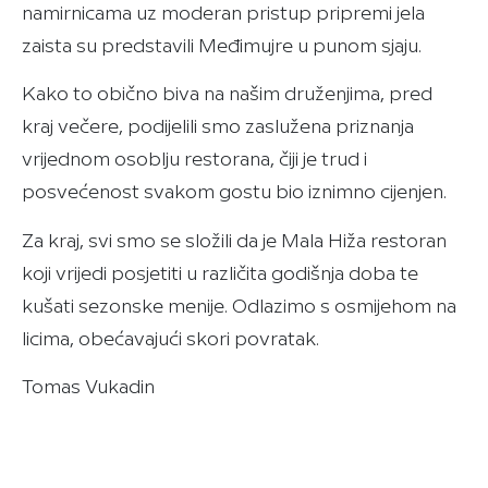
namirnicama uz moderan pristup pripremi jela
zaista su predstavili Međimujre u punom sjaju.
Kako to obično biva na našim druženjima, pred
kraj večere, podijelili smo zaslužena priznanja
vrijednom osoblju restorana, čiji je trud i
posvećenost svakom gostu bio iznimno cijenjen.
Za kraj, svi smo se složili da je Mala Hiža restoran
koji vrijedi posjetiti u različita godišnja doba te
kušati sezonske menije. Odlazimo s osmijehom na
licima, obećavajući skori povratak.
Tomas Vukadin