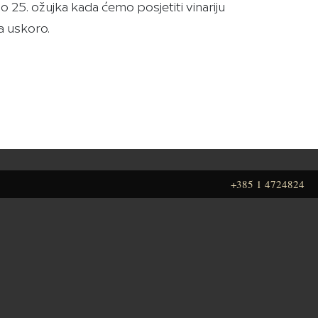
25. ožujka kada ćemo posjetiti vinariju
a uskoro.
+385 1 4724824