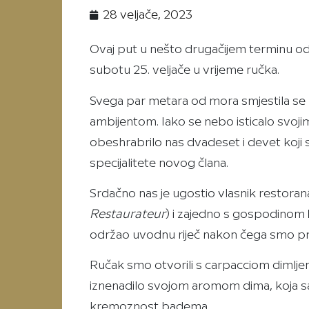
28 veljače, 2023
Ovaj put u nešto drugačijem terminu od
subotu 25. veljače u vrijeme ručka.
Svega par metara od mora smjestila se
ambijentom. Iako se nebo isticalo svojim
obeshrabrilo nas dvadeset i devet koji 
specijalitete novog člana.
Srdačno nas je ugostio vlasnik restora
Restaurateur
) i zajedno s gospodinom
održao uvodnu riječ nakon čega smo prion
Ručak smo otvorili s carpacciom dimlje
iznenadilo svojom aromom dima, koja sa
kremoznost badema.