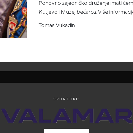
Ponovno zajedničko druženje imati ćemo 
Kutjevo i Muzej bećarca. Više informacij
Tomas Vukadin
SPONZORI: