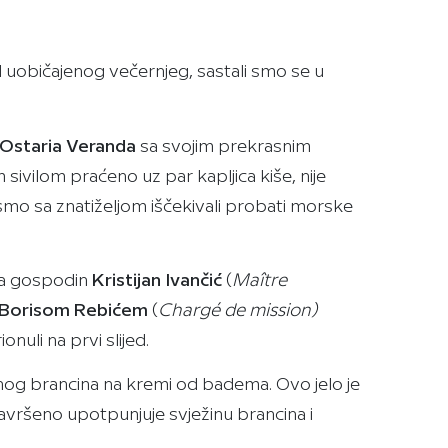
 uobičajenog večernjeg, sastali smo se u
Ostaria Veranda
sa svojim prekrasnim
 sivilom praćeno uz par kapljica kiše, nije
smo sa znatiželjom iščekivali probati morske
na gospodin
Kristijan Ivančić
(
Maître
Borisom Rebićem
(
Chargé de mission)
uli na prvi slijed.
nog brancina na kremi od badema. Ovo jelo je
vršeno upotpunjuje svježinu brancina i