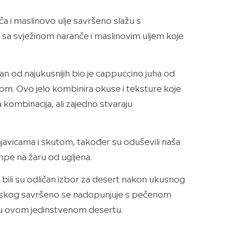
a i maslinovo ulje savršeno slažu s
n sa svježinom naranče i maslinovim uljem koje
edan od najukusnijih bio je cappuccino juha od
om. Ovo jelo kombinira okuse i teksture koje
a kombinacija, ali zajedno stvaraju
javicama i skutom, također su oduševili naša
ampe na žaru od ugljena.
 bili su odličan izbor za desert nakon ukusnog
inskog savršeno se nadopunjuje s pečenom
ću ovom jedinstvenom desertu.