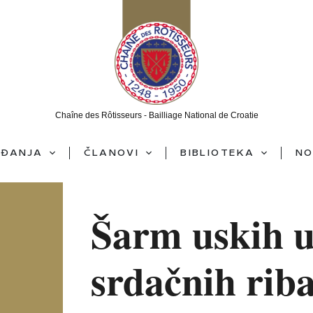
Chaîne des Rôtisseurs - Bailliage National de Croatie
ĐANJA
ČLANOVI
BIBLIOTEKA
NO
Šarm uskih ul
srdačnih rib