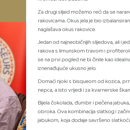
Za drugi slijed možemo reći da se naranč
rakovicama. Okus jela je bio izbalansira
naglašava okus rakovice.
Jedan od najneobičnijih slijedova, ali i j
rakova s limunskom travom i profiterol
se na prvi pogled ne bi činile kao idealn
iznenađujuće ukusno jelo.
Domaći njoki s bisqueom od kozica, prn
nepca, a isto vrijedi i za kvarnerske šk
Bijela čokolada, đumbir i pečena jabuka,
obroka. Ova kombinacija slatkog i zač
jabukom, koja dodaje savršeno slatko