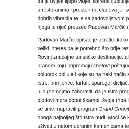
da je uvijek lijepo vidjeti iskrene ljubitel
u restoranima i prostorima članova jer s
dobrih vibracija te je sa zadovoljstvom
njega je riječ preuzeo Radovan Marčić (
Radovan Marčić opisao je ukratko kako 
veliki interes pa je potrebno što prije re
Rovinj značajne turističke destinacije, a
hranom koju pripremaju
chefovi
poštujuć
poluotok obiluje i koje su na neki način
Istre, primjerice, tartufi, šparoge, divlj
ulja (nemojmo zaboraviti da je Istra pr
plodovi mora poput škampi, švoje (riba l
se time, napravili program
Grand Chapit
onoga najboljeg što Istra nudi. Moći će ku
uživati u netom ubranim kamenicama te ob