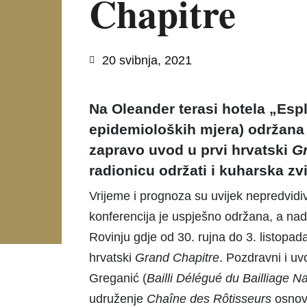
Chapitre
20 svibnja, 2021
Na Oleander terasi hotela „Esp
epidemioloških mjera) održana j
zapravo uvod u prvi hrvatski
G
radionicu održati i kuharska zvi
Vrijeme i prognoza su uvijek nepredvidivi
konferencija je uspješno održana, a nad
Rovinju gdje od 30. rujna do 3. listopa
hrvatski
Grand
Chapitre
. Pozdravni i uv
Greganić (
Bailli Délégué du Bailliage Na
udruženje
Chaîne des Rôtisseurs
osnova