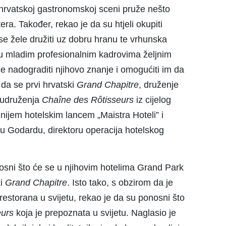
 hrvatskoj gastronomskoj sceni pruže nešto
ra. Također, rekao je da su htjeli okupiti
se žele družiti uz dobru hranu te vrhunska
i su mladim profesionalnim kadrovima željnim
e nadograditi njihovo znanje i omogućiti im da
 da se prvi hrvatski
Grand
Chapitre
, druženje
 udruženja
Chaîne des Rôtisseurs
iz cijelog
ižnijem hotelskim lancem „Maistra Hoteli” i
eu Godardu, direktoru operacija hotelskog
osni što će se u njihovim hotelima Grand Park
ki
Grand Chapitre
. Isto tako, s obzirom da je
 restorana u svijetu, rekao je da su ponosni što
eurs
koja je prepoznata u svijetu. Naglasio je