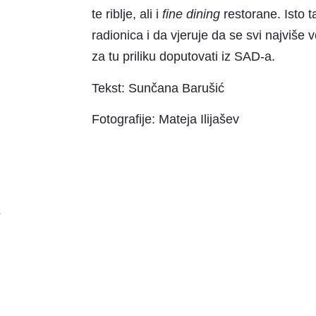
te riblje, ali i
fine
dining
restorane. Isto t
radionica i da vjeruje da se svi najviše 
za tu priliku doputovati iz SAD-a.
Tekst: Sunčana Barušić
Fotografije: Mateja Ilijašev
4