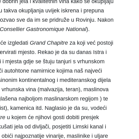
je dobrih jela i kvalitetnih vina kako se okupljaju
u takva okupljanja uvijek iskrena i prepuna
 pozvao sve da im se pridruže u Rovinju. Nakon
Consellier Gastronomique National
).
će izgledati
Grand Chapitre
za koji već postoji
zervirati mjesto. Rekao je da su danas Istra i
li i mjesta gdje se štuju tanjuri s vrhunskom
i autohtone namirnice kojima naš najveći
 sinonim kontinentalnog i mediteranskog dijela
ač, vrhunska vina (malvazija, teran), maslinova
oglašena najboljom maslinarskom regijom ) te
ist), kamenica itd. Naglasio je da su, vodeći
re
u kojem će njihovi gosti dobiti presjek
šati jela od divljači, posjetiti Limski kanal i
ići najpoznatije vinarije, maslinike i uljare