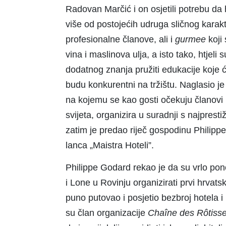
Radovan Marčić i on osjetili potrebu da
više od postojećih udruga sličnog karakte
profesionalne članove, ali i
gurmee
koji 
vina i maslinova ulja, a isto tako, htjel
dodatnog znanja pružiti edukacije koje ć
budu konkurentni na tržištu. Naglasio je
na kojemu se kao gosti očekuju članovi
svijeta, organizira u suradnji s najprest
zatim je predao riječ gospodinu Philipp
lanca „Maistra Hoteli”.
Philippe Godard rekao je da su vrlo pon
i Lone u Rovinju organizirati prvi hrvats
puno putovao i posjetio bezbroj hotela i
su član organizacije
Chaîne des Rôtiss