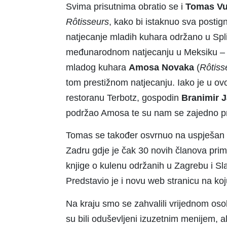
Svima prisutnima obratio se i
Tomas Vu
R
ô
tisseurs
, kako bi istaknuo sva posti
natjecanje mladih kuhara održano u Spli
međunarodnom natjecanju u Meksiku – 
mladog kuhara
Amosa Novaka
(
R
ô
tiss
tom prestižnom natjecanju. Iako je u o
restoranu Terbotz, gospodin
Branimir 
podržao Amosa te su nam se zajedno pr
Tomas se također osvrnuo na uspješan
Zadru gdje je čak 30 novih članova prim
knjige o kulenu održanih u Zagrebu i Sla
Predstavio je i novu web stranicu na ko
Na kraju smo se zahvalili vrijednom osobl
su bili oduševljeni izuzetnim menijem, 