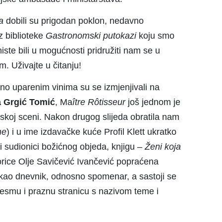
a
dobili su prigodan poklon, nedavno
iz biblioteke
Gastronomski putokazi
koju smo
ste bili u mogućnosti pridružiti nam se u
. Uživajte u čitanju!
šeno uparenim vinima su se izmjenjivali na
 Grgić Tomić
, Ma
î
tre
R
ô
tisseur
još jednom je
arskoj sceni. Nakon drugog slijeda obratila nam
ne
) i u ime izdavačke kuće Profil Klett ukratko
vi sudionici božićnog objeda, knjigu –
Ženi koja
torice Olje Savičević Ivančević popraćena
e kao dnevnik, odnosno spomenar, a sastoji se
pjesmu i praznu stranicu s nazivom teme i