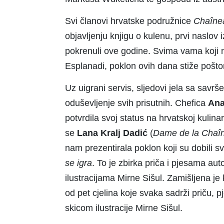
Svi članovi hrvatske podružnice
Cha
î
ne
objavljenju knjigu o kulenu, prvi naslov 
pokrenuli ove godine. Svima vama koji ni
Esplanadi, poklon ovih dana stiže poštom
Uz uigrani servis, sljedovi jela sa savr
oduševljenje svih prisutnih. Chefica
Ana
potvrdila svoj status na hrvatskoj kulin
se
Lana Kralj Dadić
(
Dame
de la Cha
î
nam prezentirala poklon koji su dobili s
se igra
. To je zbirka priča i pjesama au
ilustracijama Mirne Sišul. Zamišljena j
od pet cjelina koje svaka sadrži priču, 
skicom ilustracije Mirne Sišul.