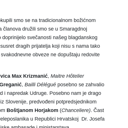
okupili smo se na tradicionalnom božićnom
va članova družili smo se u Smaragdnoj
o doprinijelo svečanosti našeg blagdanskog
 susret dragih prijatelja koji nisu s nama tako
ima svakodnevne obveze ne dopuštaju redovite
Ivica Max Krizmanić
,
Maitre H
ô
telier
 Greganić
,
Bailli D
é
l
é
gu
é
posebno se zahvalio
ad i napredak Udruge
.
Posebno nam je drago
iz Slovenije, predvođeni potpredsjednikom
nom
Boštjanom Horjakom
(
Chanceliere)
. Čast
 veleposlanika u Republici Hrvatskoj Dr. Josefa
jske ambasade i ministarstava.