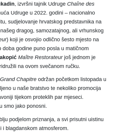
kadin
, izvršni tajnik Udruge
Cha
î
ne des
gnuća Udruge u 2022. godini – nacionalno
tu, sudjelovanje hrvatskog predstavnika na
našeg dragog, samozatajnog, ali vrhunskog
eur
) koji je osvojio odlično šesto mjesto na
vo doba godine puno posla u matičnom
Jakopić
Ma
î
tre Restorateur
još jednom je
idružili na ovom svečanom ručku.
Grand Chapitre
održan početkom listopada u
ljeno u naše bratstvo te nekoliko promocija
voniji tijekom proteklih par mjeseci.
ju smo jako ponosni.
ju podjelom priznanja, a svi prisutni uistinu
ali i blagdanskom atmosferom.