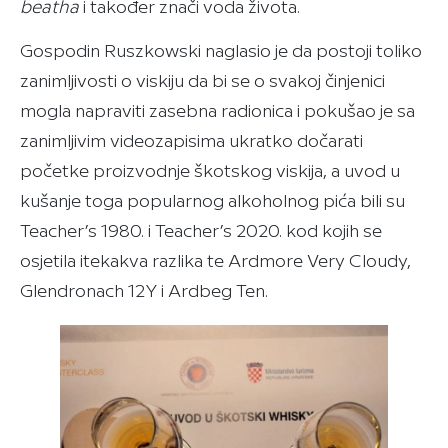
beatha
i također znači voda života.
Gospodin Ruszkowski naglasio je da postoji toliko
zanimljivosti o viskiju da bi se o svakoj činjenici
mogla napraviti zasebna radionica i pokušao je sa
zanimljivim videozapisima ukratko dočarati
početke proizvodnje škotskog viskija, a uvod u
kušanje toga popularnog alkoholnog pića bili su
Teacher’s 1980. i Teacher’s 2020. kod kojih se
osjetila itekakva razlika te Ardmore Very Cloudy,
Glendronach 12Y i Ardbeg Ten.