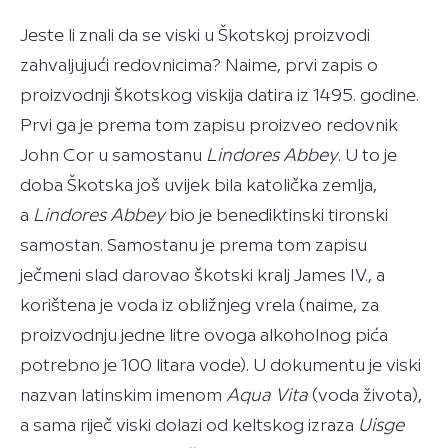
Jeste li znali da se viski u Škotskoj proizvodi
zahvaljujući redovnicima? Naime, prvi zapis o
proizvodnji škotskog viskija datira iz 1495. godine.
Prvi ga je prema tom zapisu proizveo redovnik
John Cor u samostanu
Lindores Abbey
. U to je
doba Škotska još uvijek bila katolička zemlja,
a
Lindores Abbey
bio je benediktinski tironski
samostan. Samostanu je prema tom zapisu
ječmeni slad darovao škotski kralj James IV., a
korištena je voda iz obližnjeg vrela (naime, za
proizvodnju jedne litre ovoga alkoholnog pića
potrebno je 100 litara vode). U dokumentu je viski
nazvan latinskim imenom
Aqua Vita
(voda života),
a sama riječ viski dolazi od keltskog izraza
Uisge