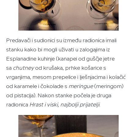
Predavači i sudionici su između radionica imali
stanku kako bi mogli uživati u zalogajima iz
Esplanadine kuhinje (kanapei od guščje jetre
sa
chutney
od krušaka, prhke košarice s
vrganjima, mesom prepelice i lješnjacima i kolačić
od karamele i čokolade s
meringue
(meringom)
od pistacija). Nakon stanke počela je druga
radionica
Hrast i viski, najbolji prijatelji
.