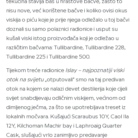
tekućina stavlja baš u hrastove bačve, zašto to
nisu nove, već korištene bačve i koliko ovisi okus
viskija o piću koje je prije njega odležalo u toj bačvi
doznali su samo polaznici radionice i usput su
kušali viski istog proizvođača koji je odležao u
različitim bačvama: Tullibardine, Tullibardine 228,
Tullibardine 225 i Tullibardine 500.
Tijekom treće radionice
Islay – najpoznatiji viski
otok na svijetu
„otputovali” smo na taj predivan
otok na kojem se nalazi devet destilerija koje cijeli
svijet snabdijevaju odličnim viskijem, većinom od
dimljenog ječma, za što se upotrebljava treset iz
lokalnih močvara. Kušajući Scaraubus 10Y, Caol Ila
12Y, Kilchoman Machir bay i Laphroaig Quarter
Cask, slušajući vrlo zanimljivo predavanje