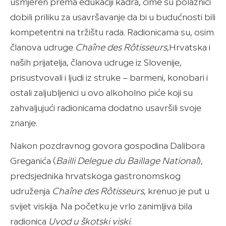
usmjeren prema edukaciji kadra, čime su polaznici
dobili priliku za usavršavanje da bi u budućnosti bili
kompetentni na tržištu rada. Radionicama su, osim
članova udruge
Chaîne des Rôtisseurs
,Hrvatska i
naših prijatelja, članova udruge iz Slovenije,
prisustvovali i ljudi iz struke – barmeni, konobari i
ostali zaljubljenici u ovo alkoholno piće koji su
zahvaljujući radionicama dodatno usavršili svoje
znanje.
Nakon pozdravnog govora gospodina Dalibora
Greganića (
Bailli Delegue du Baillage
National
),
predsjednika hrvatskoga gastronomskog
udruženja
Chaîne des Rôtisseurs
, krenuo je put u
svijet viskija. Na početku je vrlo zanimljiva bila
radionica
Uvod u škotski viski
.