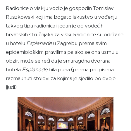
Radionice o viskiju vodio je gospodin Tomislav
Ruszkowski koji ima bogato iskustvo u vođenju
takvog tipa radionica i jedan je od vodećih
hrvatskih stručnjaka za viski. Radionice su održane
u hotelu
Esplanade
u Zagrebu prema svim
epidemiološkim pravilima pa ako se ona uzmu u
obzir, može se reći da je smaragdna dvorana
hotela
Esplanade
bila puna (prema propisima
razmaknuti stolovi za kojima je sjedilo po dvoje
ljudi).