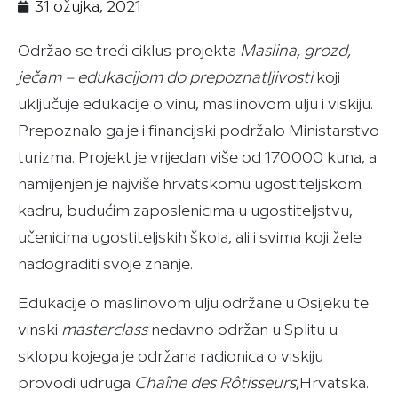
31 ožujka, 2021
Održao se treći ciklus projekta
Maslina, grozd,
ječam – edukacijom do prepoznatljivosti
koji
uključuje edukacije o vinu, maslinovom ulju i viskiju.
Prepoznalo ga je i financijski podržalo Ministarstvo
turizma. Projekt je vrijedan više od 170.000 kuna, a
namijenjen je najviše hrvatskomu ugostiteljskom
kadru, budućim zaposlenicima u ugostiteljstvu,
učenicima ugostiteljskih škola, ali i svima koji žele
nadograditi svoje znanje.
Edukacije o maslinovom ulju održane u Osijeku te
vinski
masterclass
nedavno održan u Splitu u
sklopu kojega je održana radionica o viskiju
provodi udruga
Chaîne des Rôtisseurs
,Hrvatska.