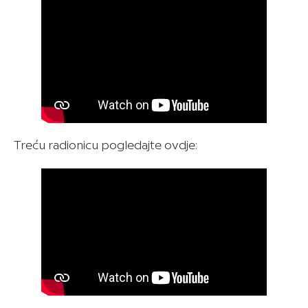
Treću radionicu pogledajte ovdje: