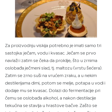
Za proizvodnju viskija potrebno je imati samo tri
sastojka: ječam, vodu i kvasac. Ječam se prvo
navlaži i zatim se čeka da proklije, što u zrnima
oslobađa ječmeni slad, tj. maltozu (vrstu šećera).
Zatim se zrno suši na vrućem zraku, a u nekim
destilerijama dimi, potom se melje, potapa u vodi i
dodaje mu se kvasac. Dolazi do fermentacije pri
čemu se oslobađa alkohol, a nakon destilacije
tekućina se stavlja u hrastove bačve. Zašto se